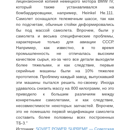
лицензионной копией немецкого мотора BMW IV,
который также устанавливался на
бомбардировщики, например, Heinkel He.111.
Самолет оснащался тележечным шасси, так как
по подсчетам, обычные стойки деформировались
бы под массой самолета. Впрочем, были у
самолета и весьма специфические проблемы,
характерные только для авиации СССР.
Например, как известно, в то время
промышленность не отличалась высоким
качеством сырья, из-за чего все детали выходили
более тяжелыми, и как следствие, первые
серийные машины были на 10% тяжелее
прототипов. Проблему каждый завод, выпускавший
эти машины пытался решить по-своему. Иногда
удавалось снизить массу на 800 килограмм, но это
приводило к большим различиям между
конкретными самолетами, и как следствие,
несовместимости некоторых запчастей. Впрочем,
это не помешало первой модификации самолета
составить более половины всех построенных
ТБ-3."
Источник:
SOVIET POWER SUPREME — Советская