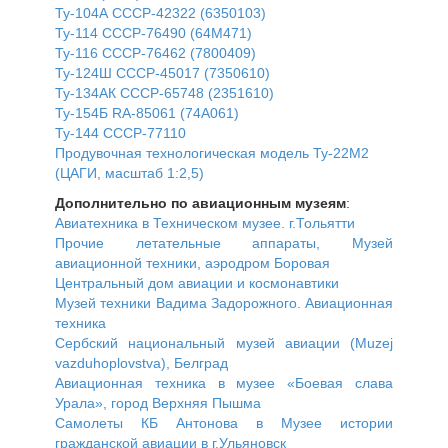
Ту-104А СССР-42322 (6350103)
Ту-114 СССР-76490 (64М471)
Ту-116 СССР-76462 (7800409)
Ту-124Ш СССР-45017 (7350610)
Ту-134АК СССР-65748 (2351610)
Ту-154Б RA-85061 (74A061)
Ту-144 СССР-77110
Продувочная технологическая модель Ту-22М2
(ЦАГИ, масштаб 1:2,5)
Дополнительно по авиационным музеям
:
Авиатехника в Техническом музее. г.Тольятти
Прочие летательные аппараты, Музей
авиационной техники, аэродром Боровая
Центральный дом авиации и космонавтики
Музей техники Вадима Задорожного. Авиационная
техника
Сербский национальный музей авиации (Muzej
vazduhoplovstva), Белград
Авиационная техника в музее «Боевая слава
Урала», город Верхняя Пышма
Самолеты КБ Антонова в Музее истории
гражданской авиации в г.Ульяновск