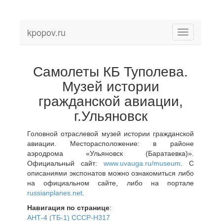
kpopov.ru
Toggle
navigation
Самолеты КБ Туполева.
Музей истории
гражданской авиации,
г.Ульяновск
Головной отраслевой музей истории гражданской
авиации. Месторасположение: в районе
аэродрома «Ульяновск (Баратаевка)».
Официальный сайт:
www.uvauga.ru/museum
. С
описаниями экспонатов можно ознакомиться либо
на официальном сайте, либо на портале
russianplanes.net
.
Навигация по странице
:
АНТ-4 (ТБ-1) СССР-Н317