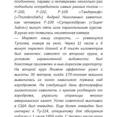
поодиночно, парами и четверками несколько раз
подходили истребители самых разных типов —
F-100, F-102, F-105 «Тандерчиф»
(«Thunderchief»). Андрей Николаевич заметил,
как четверка F-100 «Суперсейбров» («Super
Sabre») минут пять шла параллельным курсом.
В руках его появилась неизменная камера.
— Меряют нашу скорость, — усмехнулся
Туполев, кивнув за окно. Через 11 часов и 6
минут перелет длиной в 8 тысяч километров
был закончен: самолет со второго круга, в
условиях ограниченной видимости был
блестяще приземлен в нью-йоркском аэропорту.
На второй круг Якимов эффектно ушел с
высоты 30 метров, когда 170-тонная машина
вывалилась из низко нависшего тумана над
аэродромом. На следующий день фотографии
гигантского самолета, с креном уходящего от
аэродрома, украсили страницы многих
американских газет. Успех советской выставки
в США был очевиден. Еще более очевиден был
интерес к Ту-114, открытому для обозрения
публики с 1 июля 1959 года. С десяти часов утра