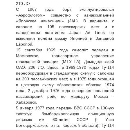
210 ЛО.
С 1967 года борт эксплуатировался
«Аэрофлотом» совместно с авиакомпанией
«Японские авиалинии» (JAL). В варианте с
салоном на 105 пассажирских мест и с
нанесённым логотипом Japan Air Lines он
выполнял полёты между Японией и Западной
Европой.
15 сентября 1969 года самолёт передан в
Московское транспортное управление
гражданской авиации (МТУ ГА), Домодедовский
ОАО, 206 ЛО. Здесь, в 1969-1970 годах Ту-114
переоборудован в стандартную схему с салоном
на 200 пассажирских мест, а в 1975 году окрашен
в цветовую схему «Аэрофлота» образца 1974
года. 2 декабря 1976 года совершил последний
пассажирский рейс по маршруту Москва -
Хабаровск.
5 января 1977 года передан ВВС СССР в 106-ую
тяжелую бомбардировочную авиационную
дивизию им. 60-летия СССР (г. Узин
Белоцерковского р-на, Киевской области). Ту-114