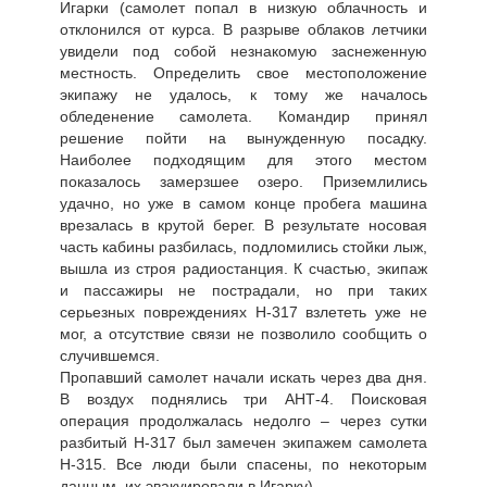
Игарки (самолет попал в низкую облачность и
отклонился от курса. В разрыве облаков летчики
увидели под собой незнакомую заснеженную
местность. Определить свое местоположение
экипажу не удалось, к тому же началось
обледенение самолета. Командир принял
решение пойти на вынужденную посадку.
Наиболее подходящим для этого местом
показалось замерзшее озеро. Приземлились
удачно, но уже в самом конце пробега машина
врезалась в крутой берег. В результате носовая
часть кабины разбилась, подломились стойки лыж,
вышла из строя радиостанция. К счастью, экипаж
и пассажиры не пострадали, но при таких
серьезных повреждениях Н-317 взлететь уже не
мог, а отсутствие связи не позволило сообщить о
случившемся.
Пропавший самолет начали искать через два дня.
В воздух поднялись три АНТ-4. Поисковая
операция продолжалась недолго – через сутки
разбитый Н-317 был замечен экипажем самолета
Н-315. Все люди были спасены, по некоторым
данным, их эвакуировали в Игарку).