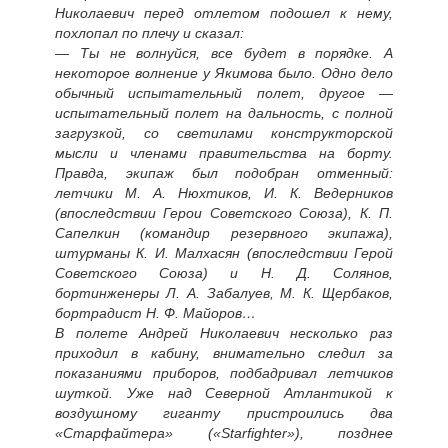
Николаевич перед отлетом подошел к нему,
похлопал по плечу и сказал:
— Ты не волнуйся, все будет в порядке. А
некоторое волнение у Якимова было. Одно дело
обычный испытательный полет, другое —
испытательный полет на дальность, с полной
загрузкой, со светилами конструкторской
мысли и членами правительства на борту.
Правда, экипаж был подобран отменный:
летчики М. А. Нюхтиков, И. К. Ведерников
(впоследствии Герои Советского Союза), К. П.
Сапелкин (командир резервного экипажа),
штурманы К. И. Малхасян (впоследствии Герой
Советского Союза) и Н. Д. Солянов,
бортинженеры Л. А. Забалуев, М. К. Щербаков,
бортрадист Н. Ф. Майоров…
В полете Андрей Николаевич несколько раз
приходил в кабину, внимательно следил за
показаниями приборов, подбадривал летчиков
шуткой. Уже над Северной Атлантикой к
воздушному гиганту пристроились два
«Старфайтера» («Starfighter»), позднее