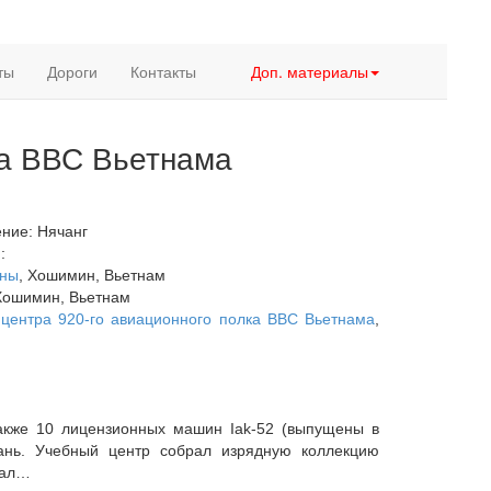
ты
Дороги
Контакты
Доп. материалы
ка ВВС Вьетнама
ние: Нячанг
о
:
йны
, Хошимин, Вьетнам
Хошимин, Вьетнам
 центра 920-го авиационного полка ВВС Вьетнама
,
акже 10 лицензионных машин Iak-52 (выпущены в
ань. Учебный центр собрал изрядную коллекцию
нал…