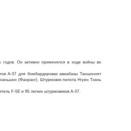
х годов. Он активно применялся в ходе войны во
етов A-37 для бомбардировки авиабазы Таншоннят
Тханьшон (Фанранг). Штурмовик пилота Нгуен Тхань
тель F-5E и 95 легких штурмовиков A-37.