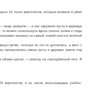
щено 16 тысяч вертолетов, которые воевали в уйме
 — люди умирали — и нас окружали кусты и деревца
 то можно соскользнуть вдоль склона холма и тогда
и направил машину на самый тонкий участок зеленой
инул ветви, полозья за что-то цеплялись, а винт с
мы прогрызались сквозь кусты и деревья, земля под
 облаке щепок — секатор на газотурбинной тяге. Я
 вертолетов, в их числе чехословацкие учебно-