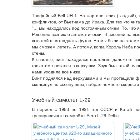
Трофейный Bell UH-1. На жаргоне: слик (гладкий)
конфликтов, от Вьетнама до Ирака. Для тех кто чита
"… мы находились под постоянным огнем. То, что я
Решение возникло автоматически. В висении на вы
высотой в пятнадцать футов. Но мы были на холме.
мы сможем лететь. А потому, когда Король Неба по
стены.
К счастью, винт находился настолько далеко от зе
грохотом врезался в верхушки. Звук был такой, сл
нами уходила все ниже.
Винт поднялся над верхушками и мы протащили фюз
скользнул по склону вниз, набрал немного скорости
Учебный самолет L-29
В период с 1953 по 1991 год СССР и Китай пос
тренировочные самолёты Aero L-29 Delfin.