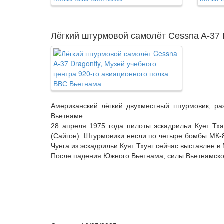
Лёгкий штурмовой самолёт Cessna A-37 
Американский лёгкий двухместный штурмовик, ра
Вьетнаме.
28 апреля 1975 года пилоты эскадрильи Кует Тх
(Сайгон). Штурмовики несли по четыре бомбы МК-8
Чунга из эскадрильи Куят Тхунг сейчас выставлен 
После падения Южного Вьетнама, силы Вьетнамской