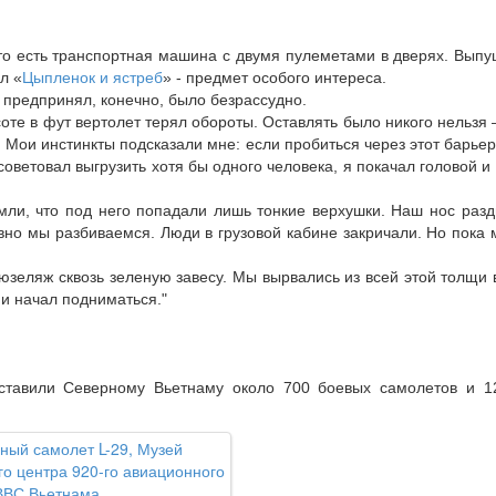
, то есть транспортная машина с двумя пулеметами в дверях. Выпу
л «
Цыпленок и ястреб
» - предмет особого интереса.
 предпринял, конечно, было безрассудно.
соте в фут вертолет терял обороты. Оставлять было никого нельзя
 Мои инстинкты подсказали мне: если пробиться через этот барьер,
советовал выгрузить хотя бы одного человека, я покачал головой 
мли, что под него попадали лишь тонкие верхушки. Наш нос раздв
овно мы разбиваемся. Люди в грузовой кабине закричали. Но пока 
еляж сквозь зеленую завесу. Мы вырвались из всей этой толщи в
 и начал подниматься."
тавили Северному Вьетнаму около 700 боевых самолетов и 120