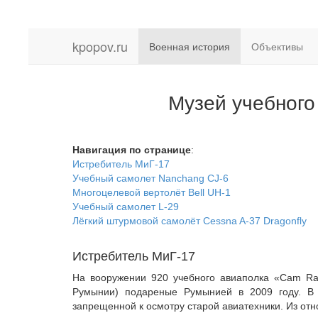
kpopov.ru
Военная история
Объективы
Музей учебного
Навигация по странице
:
Истребитель МиГ-17
Учебный самолет Nanchang СJ-6
Многоцелевой вертолёт Bell UH-1
Учебный самолет L-29
Лёгкий штурмовой самолёт Cessna A-37 Dragonfly
Истребитель МиГ-17
На вооружении 920 учебного авиаполка «Cam Ra
Румынии) подареные Румынией в 2009 году. В 
запрещенной к осмотру старой авиатехники. Из отн