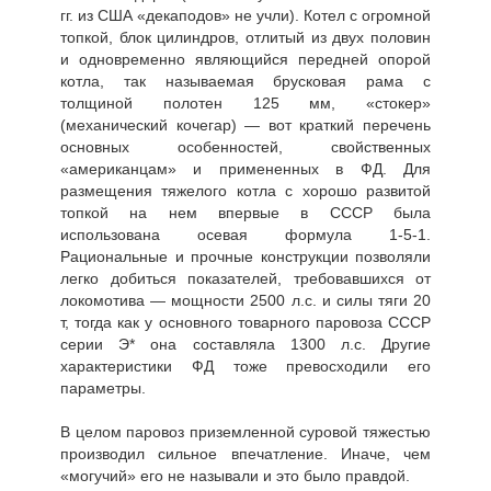
гг. из США «декаподов» не учли). Котел с огромной
топкой, блок цилиндров, отлитый из двух половин
и одновременно являющийся передней опорой
котла, так называемая брусковая рама с
толщиной полотен 125 мм, «стокер»
(механический кочегар) — вот краткий перечень
основных особенностей, свойственных
«американцам» и примененных в ФД. Для
размещения тяжелого котла с хорошо развитой
топкой на нем впервые в СССР была
использована осевая формула 1-5-1.
Рациональные и прочные конструкции позволяли
легко добиться показателей, требовавшихся от
локомотива — мощности 2500 л.с. и силы тяги 20
т, тогда как у основного товарного паровоза СССР
серии Э* она составляла 1300 л.с. Другие
характеристики ФД тоже превосходили его
параметры.
В целом паровоз приземленной суровой тяжестью
производил сильное впечатление. Иначе, чем
«могучий» его не называли и это было правдой.