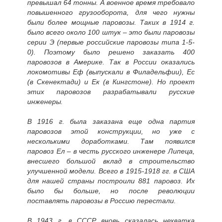
превышал 64 тонны. А военное время требовало
повышенного грузооборота, для чего нужны
были более мощные паровозы. Таких в 1914 г.
было всего около 100 штук – это были паровозы
серии Э (первые российские паровозы типа 1-5-
0). Поэтому было решено заказать 400
паровозов в Америке. Так в России оказались
локомотивы Еф (выпускали в Филадельфии), Ес
(в Скенектади) и Ек (в Кингстоне). Но проект
этих паровозов разрабатывали русские
инженеры.
В 1916 г. была заказана еще одна партия
паровозов этой конструкции, но уже с
несколькими доработками. Там появился
паровоз Ел – в честь русского инженере Липеца,
внесшего большой вклад в строительство
улучшенной модели. Всего в 1915-1918 гг. в США
для нашей страны построили 881 паровоз. Их
было бы больше, но после революции
поставлять паровозы в Россию перестали.
В 1943 г. в СССР вновь сказалась нехватка