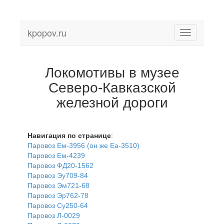
kpopov.ru
Toggle
navigation
Локомотивы в музее
Северо-Кавказской
железной дороги
Навигация по странице
:
Паровоз Ем-3956 (он же Еа-3510)
Паровоз Ем-4239
Паровоз ФД20-1562
Паровоз Эу709-84
Паровоз Эм721-68
Паровоз Эр762-78
Паровоз Су250-64
Паровоз Л-0029