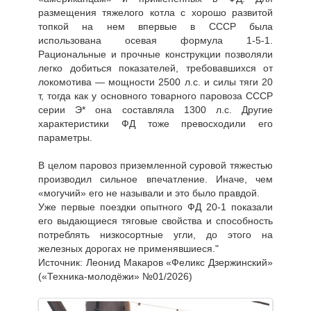
размещения тяжелого котла с хорошо развитой
топкой на нем впервые в СССР была
использована осевая формула 1-5-1.
Рациональные и прочные конструкции позволяли
легко добиться показателей, требовавшихся от
локомотива — мощности 2500 л.с. и силы тяги 20
т, тогда как у основного товарного паровоза СССР
серии Э* она составляла 1300 л.с. Другие
характеристики ФД тоже превосходили его
параметры.
В целом паровоз приземленной суровой тяжестью
производил сильное впечатление. Иначе, чем
«могучий» его не называли и это было правдой.
Уже первые поездки опытного ФД 20-1 показали
его выдающиеся тяговые свойства и способность
потреблять низкосортные угли, до этого на
железных дорогах не применявшиеся."
Источник: Леонид Макаров «Феликс Дзержинский»
(«Техника-молодёжи» №01/2026)