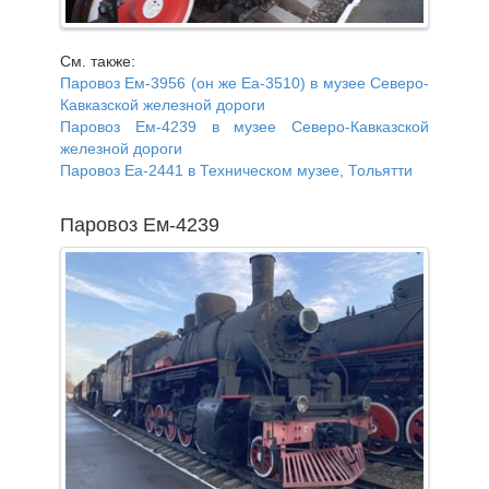
См. также:
Паровоз Ем-3956 (он же Еа-3510) в музее Северо-
Кавказской железной дороги
Паровоз Ем-4239 в музее Северо-Кавказской
железной дороги
Паровоз Еа-2441 в Техническом музее, Тольятти
Паровоз Ем-4239