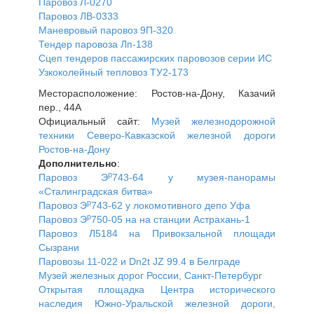
Паровоз Л-0270
Паровоз ЛВ-0333
Маневровый паровоз 9П-320
Тендер паровоза Лп-138
Сцеп тендеров пассажирских паровозов серии ИС
Узкоколейный тепловоз ТУ2-173
Месторасположение: Ростов-на-Дону, Казачий
пер., 44А
Официальный сайт:
Музей железнодорожной
техники Северо-Кавказской железной дороги
Ростов-на-Дону
Дополнительно
:
р
Паровоз Э
743-64 у музея-панорамы
«Сталинградская битва»
р
Паровоз Э
743-62 у локомотивного депо Уфа
р
Паровоз Э
750-05 на на станции Астрахань-1
Паровоз Л5184 на Привокзальной площади
Сызрани
Паровозы 11-022 и Dn2t JZ 99.4 в Белграде
Музей железных дорог России, Санкт-Петербург
Открытая площадка Центра исторического
наследия Южно-Уральской железной дороги,