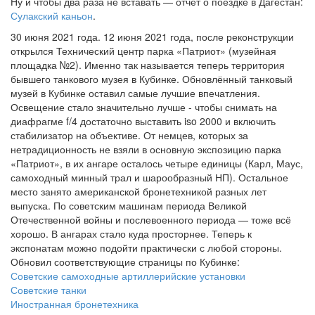
Ну и чтобы два раза не вставать — отчёт о поездке в Дагестан:
Сулакский каньон
.
30 июня 2021 года. 12 июня 2021 года, после реконструкции
открылся Технический центр парка «Патриот» (музейная
площадка №2). Именно так называется теперь территория
бывшего танкового музея в Кубинке. Обновлённый танковый
музей в Кубинке оставил самые лучшие впечатления.
Освещение стало значительно лучше - чтобы снимать на
диафрагме f/4 достаточно выставить iso 2000 и включить
стабилизатор на объективе. От немцев, которых за
нетрадиционность не взяли в основную экспозицию парка
«Патриот», в их ангаре осталось четыре единицы (Карл, Маус,
самоходный минный трал и шарообразный НП). Остальное
место занято американской бронетехникой разных лет
выпуска. По советским машинам периода Великой
Отечественной войны и послевоенного периода — тоже всё
хорошо. В ангарах стало куда просторнее. Теперь к
экспонатам можно подойти практически с любой стороны.
Обновил соответствующие страницы по Кубинке:
Советские самоходные артиллерийские установки
Советские танки
Иностранная бронетехника