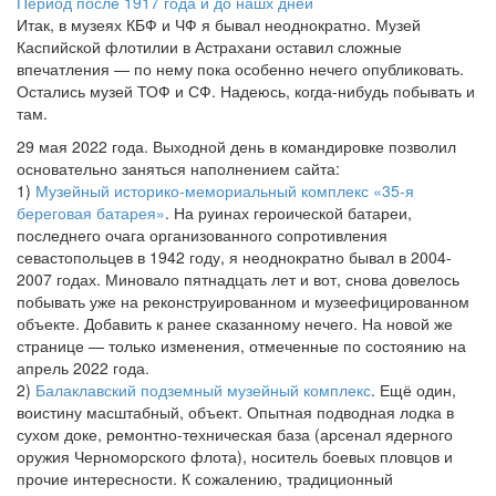
Период после 1917 года и до нашх дней
Итак, в музеях КБФ и ЧФ я бывал неоднократно. Музей
Каспийской флотилии в Астрахани оставил сложные
впечатления — по нему пока особенно нечего опубликовать.
Остались музей ТОФ и СФ. Надеюсь, когда-нибудь побывать и
там.
29 мая 2022 года. Выходной день в командировке позволил
основательно заняться наполнением сайта:
1)
Музейный историко-мемориальный комплекс «35-я
береговая батарея»
. На руинах героической батареи,
последнего очага организованного сопротивления
севастопольцев в 1942 году, я неоднократно бывал в 2004-
2007 годах. Миновало пятнадцать лет и вот, снова довелось
побывать уже на реконструированном и музеефицированном
объекте. Добавить к ранее сказанному нечего. На новой же
странице — только изменения, отмеченные по состоянию на
апрель 2022 года.
2)
Балаклавский подземный музейный комплекс
. Ещё один,
воистину масштабный, объект. Опытная подводная лодка в
сухом доке, ремонтно-техническая база (арсенал ядерного
оружия Черноморского флота), носитель боевых пловцов и
прочие интересности. К сожалению, традиционный