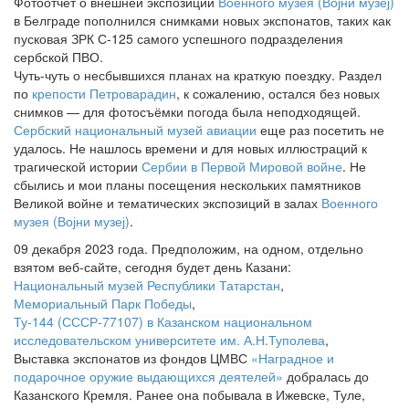
Фотоотчёт о внешней экспозиции
Военного музея (Војни музеј)
в Белграде пополнился снимками новых экспонатов, таких как
пусковая ЗРК С-125 самого успешного подразделения
сербской ПВО.
Чуть-чуть о несбывшихся планах на краткую поездку. Раздел
по
крепости Петроварадин
, к сожалению, остался без новых
снимков — для фотосъёмки погода была неподходящей.
Сербский национальный музей авиации
еще раз посетить не
удалось. Не нашлось времени и для новых иллюстраций к
трагической истории
Сербии в Первой Мировой войне
. Не
сбылись и мои планы посещения нескольких памятников
Великой войне и тематических экспозиций в залах
Военного
музея (Војни музеј)
.
09 декабря 2023 года. Предположим, на одном, отдельно
взятом веб-сайте, сегодня будет день Казани:
Национальный музей Республики Татарстан
,
Мемориальный Парк Победы
,
Ту-144 (СССР-77107) в Казанском национальном
исследовательском университете им. А.Н.Туполева
,
Выставка экспонатов из фондов ЦМВС
«Наградное и
подарочное оружие выдающихся деятелей»
добралась до
Казанского Кремля. Ранее она побывала в Ижевске, Туле,