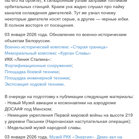
бы его на орбите), к сильфонным узлам заправки топливом
орбитальных станций. Краем уха жадно слушал про пайку
каналов охлаждения двигателей. Тут же узнал почему
некоторые двигатели носят серые, а другие — черные юбки.
В полном восторге от посещения.
03 января 2026 года. Обновление по военно-историческим
объектам Белоруссии.
Военно-исторический комплекс «Старая граница»
Мемориальный комплекс «Курган Славы»
ИКК «Линия Сталина»:
Фортификационные сооружения
;
Площадка боевой техники
;
Площадка инженерной техники
;
Экспозиция ходовой техники
.
В очереди на подготовку к публикации следующие материалы:
- Новый Музей авиации и космонавтики на аэродроме
ДОСААФ под Минском;
- Немецкие укрепления Первой мировой войны на высоте 219
у деревни Пасынки (Нарочанская наступательная операция);
- Мядельский музей народной славы.
03 января 2026 года.
Музей РКК «Энергия». Демо-зал на