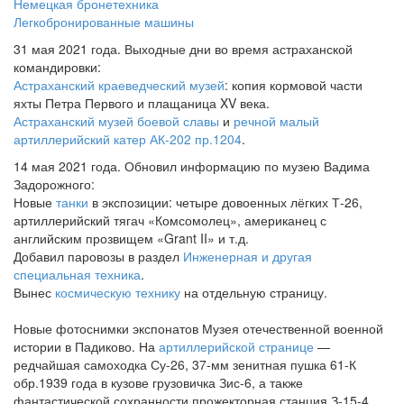
Немецкая бронетехника
Легкобронированные машины
31 мая 2021 года. Выходные дни во время астраханской
командировки:
Астраханский краеведческий музей
: копия кормовой части
яхты Петра Первого и плащаница XV века.
Астраханский музей боевой славы
и
речной малый
артиллерийский катер АК-202 пр.1204
.
14 мая 2021 года. Обновил информацию по музею Вадима
Задорожного:
Новые
танки
в экспозиции: четыре довоенных лёгких Т-26,
артиллерийский тягач «Комсомолец», американец с
английским прозвищем «Grant II» и т.д.
Добавил паровозы в раздел
Инженерная и другая
специальная техника
.
Вынес
космическую технику
на отдельную страницу.
Новые фотоснимки экспонатов Музея отечественной военной
истории в Падиково. На
артиллерийской странице
—
редчайшая самоходка Су-26, 37-мм зенитная пушка 61-К
обр.1939 года в кузове грузовичка Зис-6, а также
фантастической сохранности прожекторная станция З-15-4.