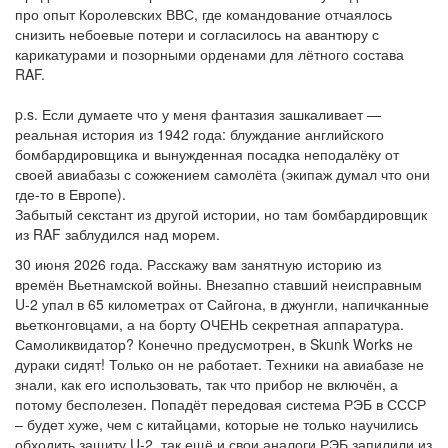
про опыт Королевских ВВС, где командование отчаялось
снизить небоевые потери и согласилось на авантюру с
карикатурами и позорными орденами для лётного состава
RAF.
p.s. Если думаете что у меня фантазия зашкаливает —
реальная история из 1942 года: блуждание английского
бомбардировщика и вынужденная посадка неподалёку от
своей авиабазы с сожжением самолёта (экипаж думал что они
где-то в Европе).
Забытый секстант из другой истории, но там бомбардировщик
из RAF заблудился над морем.
30 июня 2026 года. Расскажу вам занятную историю из
времён Вьетнамской войны. Внезапно ставший неисправным
U-2 упал в 65 километрах от Сайгона, в джунгли, напичканные
вьетконговцами, а на борту ОЧЕНЬ секретная аппаратура.
Самоликвидатор? Конечно предусмотрен, в Skunk Works не
дураки сидят! Только он не работает. Техники на авиабазе не
знали, как его использовать, так что прибор не включён, а
потому бесполезен. Попадёт передовая система РЭБ в СССР
– будет хуже, чем с китайцами, которые не только научились
обходить защиту U-2, так ещё и свои аналоги РЭБ запилили из