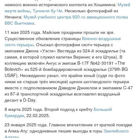
немного военно-исторического контента из Хошимина:
Музей
жертв войны
,
Туннели Ку-Чи
. Несколько фотографий из
Нячанга:
Музей учебного центра 920-го авиационного полка
ВВС Вьетнама
.
11 мая 2025 года. Майские праздники прошли не зря.
Существенное обновление страницы
Военно-воздушные
скотч-терьеры
. Отыскал фотографии скотч-терьера с
экипажем Джона «Уэсти» Вествуда из 324-й эскадрильи (та
самая, в которой служил капитан Веринис и его Штука). В
коллекцию включён Ангус и экипаж B-17F №42-30191 «The
Bolevich» из 525-й бомбардировочной эскадрильи (379th BG
USAF). Неожиданно узнал, что крайне юный (судя по фото
никак не старше трёх месяцев) щенок шотландского терьера
вместе с подполковником Дэвидом Дэниелом и экипажем C-47
из 87-й транспортной эскадрильи возглавлял воздушный
десант в D-Day.
8 марта 2025 года. Второй подход к хребту
Большой
Кумардак
, 22.02.2025.
23 января 2025 года. Главное впечатление от краткой поездки
в Алма-Ату: однодневные пешие выходы в горы
Заилийского
Алатау
.