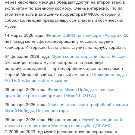
Через несколько месяцев обещают доступ на второй этаж, к
экспонатам по военному космосу. Очень интересно, что по
этой теме есть в загашнике проректора МФЮА, который и
собрал коллекцию превратившуюся в частный космический
музей.
14 марта 2026 года.
Филиал ЦВММ на крейсере «Аврора»
. 50
лет назад меня сфотографировали у носового орудия
крейсера. Интересно было вновь ступить на палубу корабля.
07 февраля 2026 года.
Музей военно-морской славы России
.
Экспозиция нового музея построена на базе двух
исторических зданий — артиллерийских арсеналов времен
Первой Мировой войны. Главный экспонат:
Подводная лодка
АПЛ К-3 «Ленинский комсомол»
.
26 января 2026 года.
Филиал Музея Победы «Главные
оружейные реликвии армии» (Музей Г.О.Р.А.)
.
25 января 2026 года.
Уличная экспозиция трофейной техники.
Музей Победы, Поклонная гора
.
25 января 2026 года. Новая страница:
Музей авиационной
техники на территории Минского аэроклуба ДОСААФ
.
С 2009 по 2023 год музей располагался на аэродроме в