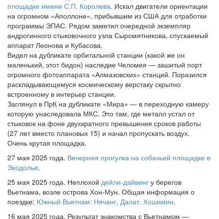
площадке имени С.П. Королева
. Искал двигатели ориентации
на огромном «Аполлоне», прибывшим из США для отработки
программы ЭПАС. Рядом заметил очередной экземпляр
андрогинного стыковочного узла Сыромятникова, спускаемый
аппарат Леонова и Кубасова.
Видел на дубликате орбитальной станции (какой же он
маленький, этот бидон) наследие Челомея — зашитый порт
огромного фотоаппарата «Алмазовских» станций. Поразился
раскладывающемуся космическому верстаку скрытно
встроенному в интерьер станции.
Заглянул в ПрК на дубликате «Мира» — в переходную камеру
которую унаследовала МКС. Это там, где металл устал от
стыковок на фоне двухкратного превышения сроков работы
(27 лет вместо плановых 15) и начал пропускать воздух.
Очень крутая площадка.
27 мая 2025 года.
Вечерняя прогулка на собачьей площадке в
Экодолье
.
25 мая 2025 года. Неплохой
дейли-дайвинг
у берегов
Вьетнама, возле острова Хон-Мун. Общая информация о
поездке:
Южный Вьетнам: Нячанг, Далат, Хошимин
.
16 мая 2025 года. Результат знакомства с Вьетнамом —