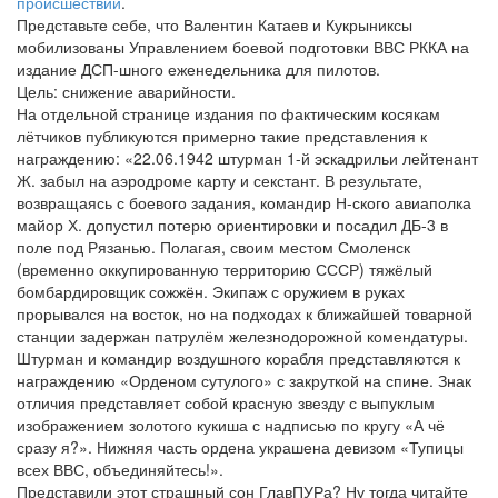
происшествий
.
Представьте себе, что Валентин Катаев и Кукрыниксы
мобилизованы Управлением боевой подготовки ВВС РККА на
издание ДСП-шного еженедельника для пилотов.
Цель: снижение аварийности.
На отдельной странице издания по фактическим косякам
лётчиков публикуются примерно такие представления к
награждению: «22.06.1942 штурман 1-й эскадрильи лейтенант
Ж. забыл на аэродроме карту и секстант. В результате,
возвращаясь с боевого задания, командир Н-ского авиаполка
майор Х. допустил потерю ориентировки и посадил ДБ-3 в
поле под Рязанью. Полагая, своим местом Смоленск
(временно оккупированную территорию СССР) тяжёлый
бомбардировщик сожжён. Экипаж с оружием в руках
прорывался на восток, но на подходах к ближайшей товарной
станции задержан патрулём железнодорожной комендатуры.
Штурман и командир воздушного корабля представляются к
награждению «Орденом сутулого» с закруткой на спине. Знак
отличия представляет собой красную звезду с выпуклым
изображением золотого кукиша с надписью по кругу «А чё
сразу я?». Нижняя часть ордена украшена девизом «Тупицы
всех ВВС, объединяйтесь!».
Представили этот страшный сон ГлавПУРа? Ну тогда читайте