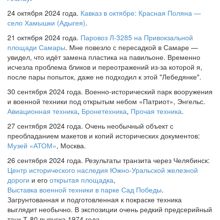
24 октября 2024 года.
Кавказ в октябре: Красная Поляна —
село Хамышки (Адыгея)
.
21 октября 2024 года.
Паровоз Л-3285 на Привокзальной
площади Самары
. Мне повезло с пересадкой в Самаре —
увидел, что идёт замена пластика на павильоне. Временно
исчезла проблема бликов и переотражений из-за которой я,
после пары попыток, даже не подходил к этой "Лебедянке".
30 сентября 2024 года. Военно-исторический парк вооружения
и военной техники под открытым небом «Патриот», Энгельс.
Авиационная техника
,
Бронетехника
,
Прочая техника
.
27 сентября 2024 года. Очень необычный объект с
преобладанием макетов и копий исторических документов:
Музей «АТОМ»
, Москва.
26 сентября 2024 года. Результаты транзита через Челябинск:
Центр исторического наследия Южно-Уральской железной
дороги
и его
открытая площадка
,
Выставка военной техники в парке Сад Победы
.
Загрунтованная и подготовленная к покраске техника
выглядит необычно. В экспозиции очень редкий предсерийный
танк Т-80 выпуска 1974 года.