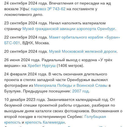
24 сентября 2024 года. Впечатления от пересадки на жд
р
вокзале Уфы:
паровоз Э
743-62
на постаменте у
локомотивного депо.
23 сентября 2024 года. Начал наполнять материалом
страницу
Музей гражданской авиации аэропорта Оренбург
.
22 сентября 2024 года.
Макет орбитального корабля «Буран»
БТС-001
, ВДНХ, Москва.
20 сентября 2024 года.
Музей Московской железной дороги
.
26 июня 2024 года. Радиальный выход с кордона «У трёх
вершин» на
Хребет Нургуш
(1406 метров).
24 февраля 2024 года. В честь окончания длительного
проекта в степях западной части Оренбуржья выложил
фотографии из
Мемориала Победы и Воинской Славы
в
Бузулуке. Предыдущее посещение:
2007 год
.
10 декабря 2023 года. Заканчивается календарный год. От
безумной спешки проектной работы отдыхаю, разбирая по
выходным дням каталоги своих фотоархивов. Воспоминания о
второй поездке в гостеприимную Сербию:
Голубацкая
крепость
и
крепость Калемегдан
.