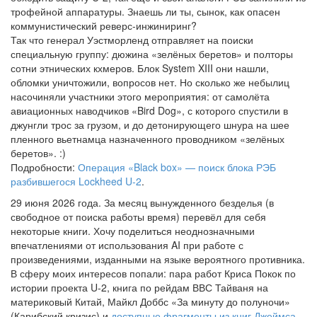
трофейной аппаратуры. Знаешь ли ты, сынок, как опасен
коммунистический реверс-инжиниринг?
Так что генерал Уэстморленд отправляет на поиски
специальную группу: дюжина «зелёных беретов» и полторы
сотни этнических кхмеров. Блок System XIII они нашли,
обломки уничтожили, вопросов нет. Но сколько же небылиц
насочиняли участники этого мероприятия: от самолёта
авиационных наводчиков «Bird Dog», с которого спустили в
джунгли трос за грузом, и до детонирующего шнура на шее
пленного вьетнамца назначенного проводником «зелёных
беретов». :)
Подробности:
Операция «Black box» — поиск блока РЭБ
разбившегося Lockheed U-2
.
29 июня 2026 года. За месяц вынужденного безделья (в
свободное от поиска работы время) перевёл для себя
некоторые книги. Хочу поделиться неоднозначными
впечатлениями от использования AI при работе с
произведениями, изданными на языке вероятного противника.
В сферу моих интересов попали: пара работ Криса Покок по
истории проекта U-2, книга по рейдам ВВС Тайваня на
материковый Китай, Майкл Доббс «За минуту до полуночи»
(Карибский кризис) и
доступные фрагменты из книг Джеймса