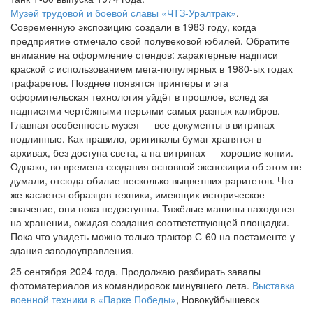
Музей трудовой и боевой славы «ЧТЗ-Уралтрак»
.
Современную экспозицию создали в 1983 году, когда
предприятие отмечало свой полувековой юбилей. Обратите
внимание на оформление стендов: характерные надписи
краской с использованием мега-популярных в 1980-ых годах
трафаретов. Позднее появятся принтеры и эта
оформительская технология уйдёт в прошлое, вслед за
надписями чертёжными перьями самых разных калибров.
Главная особенность музея — все документы в витринах
подлинные. Как правило, оригиналы бумаг хранятся в
архивах, без доступа света, а на витринах — хорошие копии.
Однако, во времена создания основной экспозиции об этом не
думали, отсюда обилие несколько выцветших раритетов. Что
же касается образцов техники, имеющих историческое
значение, они пока недоступны. Тяжёлые машины находятся
на хранении, ожидая создания соответствующей площадки.
Пока что увидеть можно только трактор С-60 на постаменте у
здания заводоуправления.
25 сентября 2024 года. Продолжаю разбирать завалы
фотоматериалов из командировок минувшего лета.
Выставка
военной техники в «Парке Победы»
, Новокуйбышевск