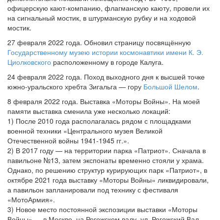
офицерскую кают-компанию, флагманскую каюту, провели их
на сигнальный мостик, в штурманскую рубку и на ходовой
мостик.
27 февраля 2022 года. Обновил страницу посвящённую
Государственному музею истории космонавтики имени К. Э.
Циолковского
расположенному в городе Калуга.
24 февраля 2022 года. Поход выходного дня к высшей точке
южно-уральского хребта Зигальга — гору
Большой Шелом
.
8 февраля 2022 года. Выставка «Моторы Войны». На моей
памяти выставка сменила уже несколько локаций:
1) После 2010 года располагалась рядом с площадками
военной техники «Центрального музея Великой
Отечественной войны 1941-1945 гг.».
2) В 2017 году — на территории парка «Патриот». Сначала в
павильоне №13, затем экспонаты временно стояли у храма.
Однако, по решению структур курирующих парк «Патриот», в
октябре 2021 года выставку «Моторы Войны» ликвидировали,
а павильон запланировали под технику с фестиваля
«МотоАрмия».
3) Новое место постоянной экспозиции выставки «Моторы
Войны» — в Москве, на Рогожском валу, ул. Рогожский Вал,