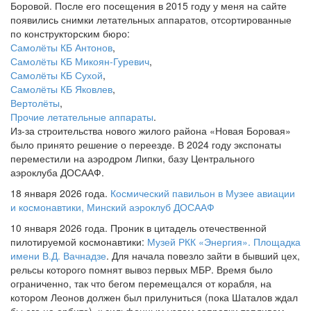
Боровой. После его посещения в 2015 году у меня на сайте
появились снимки летательных аппаратов, отсортированные
по конструкторским бюро:
Самолёты КБ Антонов
,
Самолёты КБ Микоян-Гуревич
,
Самолёты КБ Сухой
,
Самолёты КБ Яковлев
,
Вертолёты
,
Прочие летательные аппараты
.
Из-за строительства нового жилого района «Новая Боровая»
было принято решение о переезде. В 2024 году экспонаты
переместили на аэродром Липки, базу Центрального
аэроклуба ДОСААФ.
18 января 2026 года.
Космический павильон в Музее авиации
и космонавтики, Минский аэроклуб ДОСААФ
10 января 2026 года. Проник в цитадель отечественной
пилотируемой космонавтики:
Музей РКК «Энергия». Площадка
имени В.Д. Вачнадзе
. Для начала повезло зайти в бывший цех,
рельсы которого помнят вывоз первых МБР. Время было
ограниченно, так что бегом перемещался от корабля, на
котором Леонов должен был прилуниться (пока Шаталов ждал