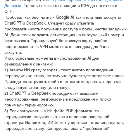
Донахью
. То есть лексика от авиации и РЭБ до политики и
СпН.
Пробовал как бесплатный Google AI так и платные аккаунты
ChatGPT и DeepSeek. Следует сразу отметить
проблематичность получения доступа к большинству западных
AI. Даже если получить регистрацию на виртуальный номер и
использовать "правильную" банковскую карту, любая
неосторожность с VPN может стать поводом для бана
аккаунта.
Итак, основные моменты в использовании AI для
ознакомления с книгами:
1) Агенты ИИ сразу говорят - текст чужого произведения
переводить не стану, потому что существует авторское право.
Приходится загружать файл и потом командовать: переведи
следующую страницу (или главу).
2) ChatGPT и DeepSeek периодически выдавали
несогласованные, безграмотные предложения и плохо
понимали терминологию.
3) Если загружаешь в ИИ файл PDF формата, то
периодически получаешь отказ в переводе очередной
страницы. Например, ИИ может упираться - страница пустая,
переводить не стану. Копируешь текст с "проблемной"