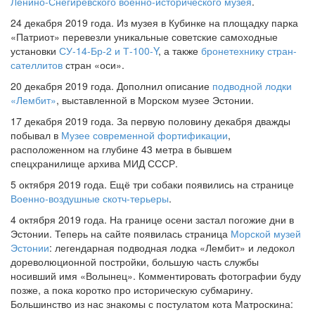
Ленино-Снегирёвского военно-исторического музея
.
24 декабря 2019 года. Из музея в Кубинке на площадку парка
«Патриот» перевезли уникальные советские самоходные
установки
СУ-14-Бр-2 и Т-100-Y
, а также
бронетехнику стран-
сателлитов
стран «оси».
20 декабря 2019 года. Дополнил описание
подводной лодки
«Лембит»
, выставленной в Морском музее Эстонии.
17 декабря 2019 года. За первую половину декабря дважды
побывал в
Музее современной фортификации
,
расположенном на глубине 43 метра в бывшем
спецхранилище архива МИД СССР.
5 октября 2019 года. Ещё три собаки появились на странице
Военно-воздушные скотч-терьеры
.
4 октября 2019 года. На границе осени застал погожие дни в
Эстонии. Теперь на сайте появилась страница
Морской музей
Эстонии
: легендарная подводная лодка «Лембит» и ледокол
дореволюционной постройки, большую часть службы
носивший имя «Волынец». Комментировать фотографии буду
позже, а пока коротко про историческую субмарину.
Большинство из нас знакомы с постулатом кота Матроскина: