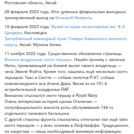
Ростовская область, Аксай
28 февраля 2023 года. Итог длинных февральских выходных:
тренировочный выход на
Большой Иремель
.
19 февраля 2023 года.
Музей истории космонавтики им. Ф.А.
Цандера
, Кисловодск.
Заглублённый командный пункт Северо-Кавказского военного
округа
, Аксай, Мухина балка.
11 ноября 2022 года. Существенное обновление страницы
Военно-воздушные скотч-терьеры
. Нашёл хронику с записью
Миты, провожающей на боевой вылет своего владельца —
чеха Эмиля Фойта. Кроме того, нашлись ещё несколько скотч-
терьеров: Текс и Скотти — собаки пилотов P-47; собака
новозеландского аса Алана Дира; Виски из из 151-й
истребительной эскадрильи RAF.
Внезапно отыскался скотч-терьер в Royal Navy.
Очень интересная история щенка Отключки —
полуофициального маскота роты обслуживания 744-го
отдельного танкового батальона.
С другой стороны фронта отыскались отпечатки лап ещё трёх
скотч-терьеров — у всех хозяева в Люфтваффе. Традиционно,
по нацистам — лишь необходимый минимум информации.