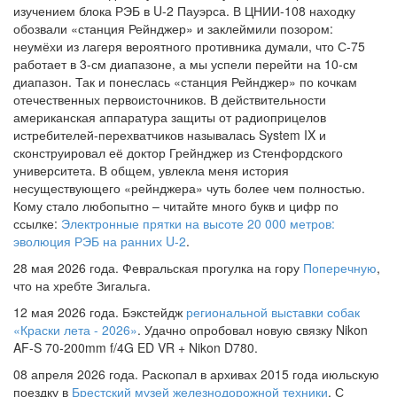
изучением блока РЭБ в U-2 Пауэрса. В ЦНИИ-108 находку
обозвали «станция Рейнджер» и заклеймили позором:
неумёхи из лагеря вероятного противника думали, что С-75
работает в 3-см диапазоне, а мы успели перейти на 10-см
диапазон. Так и понеслась «станция Рейнджер» по кочкам
отечественных первоисточников. В действительности
американская аппаратура защиты от радиоприцелов
истребителей-перехватчиков называлась System IX и
сконструировал её доктор Грейнджер из Стенфордского
университета. В общем, увлекла меня история
несуществующего «рейнджера» чуть более чем полностью.
Кому стало любопытно – читайте много букв и цифр по
ссылке:
Электронные прятки на высоте 20 000 метров:
эволюция РЭБ на ранних U-2
.
28 мая 2026 года. Февральская прогулка на гору
Поперечную
,
что на хребте Зигальга.
12 мая 2026 года. Бэкстейдж
региональной выставки собак
«Краски лета - 2026»
. Удачно опробовал новую связку Nikon
AF-S 70-200mm f/4G ED VR + Nikon D780.
08 апреля 2026 года. Раскопал в архивах 2015 года июльскую
поездку в
Брестский музей железнодорожной техники
. С