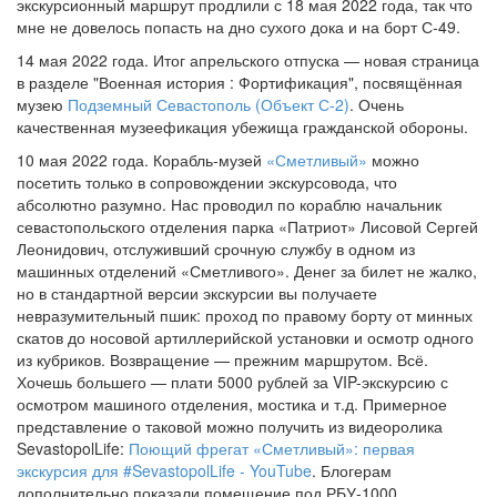
экскурсионный маршрут продлили с 18 мая 2022 года, так что
мне не довелось попасть на дно сухого дока и на борт С-49.
14 мая 2022 года. Итог апрельского отпуска — новая страница
в разделе "Военная история : Фортификация", посвящённая
музею
Подземный Севастополь (Объект С-2)
. Очень
качественная музеефикация убежища гражданской обороны.
10 мая 2022 года. Корабль-музей
«Сметливый»
можно
посетить только в сопровождении экскурсовода, что
абсолютно разумно. Нас проводил по кораблю начальник
севастопольского отделения парка «Патриот» Лисовой Сергей
Леонидович, отслуживший срочную службу в одном из
машинных отделений «Сметливого». Денег за билет не жалко,
но в стандартной версии экскурсии вы получаете
невразумительный пшик: проход по правому борту от минных
скатов до носовой артиллерийской установки и осмотр одного
из кубриков. Возвращение — прежним маршрутом. Всё.
Хочешь большего — плати 5000 рублей за VIP-экскурсию с
осмотром машиного отделения, мостика и т.д. Примерное
представление о таковой можно получить из видеоролика
SevastopolLife:
Поющий фрегат «Сметливый»: первая
экскурсия для #SevastopolLife - YouTube
. Блогерам
дополнительно показали помещение под РБУ-1000,