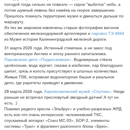
погодой тогда сильно не повезло — серое "выбитое" небо, а
потом шумный ливень без намёка на скорое завершение.
Пришлось покинуть территорию музея и двинуться дальше по
маршруту.
Из тех же закромов извлечены старые фотографии вагонов
обеспечения железнодоржной артиллерии и
паровоз ТЭ-4564
из Музея истории Калининградской железной дороги.
31 марта 2026 года. Истинный стимпанк, а не закос под
викторианскую Англию и эпоху раннего капитализма.
Паровозное депо «Подмосковная»
. Водомерные стёкла
целёхоньки, вода журчит, смазка в изобилии, пар благодушно
шипит, грязь и копоть присутствуют в штатных количествах.
Живые П36, исправная водонапорная башня и реальное
депо, где раритеты приводят в движение.
28 марта 2026 года.
Аэрокосмический музей «Спутник»
. Нигде
раньше не встречал пресловутый звездный датчик! А тут он
есть. :)
Помимо редкого кресла «Эльбрус» и учебно-разрезных ЖРД
есть кое-что очень интересное: челомеевский ТКС,
спускаемый аппарат «Союз МС-03», БОР-2, элементы
системы «Трал» и фрагмент разгонного блока «Бриз».