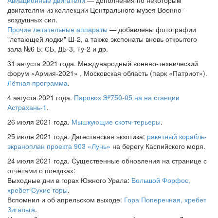
Авиационные двигатели
— дополнения по некоторым
двигателям из коллекции Центрального музея Военно-
воздушных сил.
Прочие летательные аппараты
— добавлены фотографии
"летающей лодки" Ш-2, а также экспонаты вновь открытого
зала №6 Б: СБ, ДБ-3, Ту-2 и др.
31 августа 2021 года. Международный военно-технический
форум «Армия-2021» , Московская область (парк «Патриот»).
Лётная программа
.
р
4 августа 2021 года.
Паровоз Э
750-05 на на станции
Астрахань-1
.
26 июля 2021 года.
Мышкующие скотч-терьеры
.
25 июля 2021 года. Дагестанская экзотика:
ракетный корабль-
экраноплан проекта 903 «Лунь»
на берегу Каспийского моря.
24 июля 2021 года. Существенные обновления на странице с
отчётами о поездках:
Выходные дни в горах Южного Урала:
Большой Форфос,
хребет Сухие горы
.
Вспомнил и об апрельском выходе:
Гора Поперечная, хребет
Зигальга
.