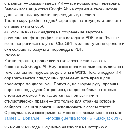
страницы — скармливаешь ИИ — все нормально переводит.
Запомнился еще отказ Google AI: на странице технические
данные по выходу книги, переводить тут нечего.
Так что copy-paste по одной странице, на текущем этапе, это
оптимальный способ.
4) Больше никаких надежд на сохранение верстки и
размещение фотографий, как в исходном PDF. Мне больше
всего понравился отлуп от ChatGPT: мол, нет у меня средств и
сил сохранять результат перевода в PDF.
Резюме:
Как ни странно, проще всего оказалось использовать
бесплатный Google AI. Ему также фрагментами скармливаешь
текст, затем копируешь результаты в Word. Пока в недрах ИИ
обрабатывается следующий фрагмент, есть время для
просмотра по диагонали. Попутно, на скорую руку, правишь
перевод предыдущей страницы, заодно добавляя готовые
стили заголовков. Что касается полной вычитки и
стилистической правки — это только для страниц которые
собираешься цитировать и использовать в своем тексте.
С результатами эксперимента можно ознакомиться по ссылке:
James C. Donahue — «Mobile guerrilla force» и «Blackjack-33»
.
26 июня 2026 года. Случайно наткнулся на историю с