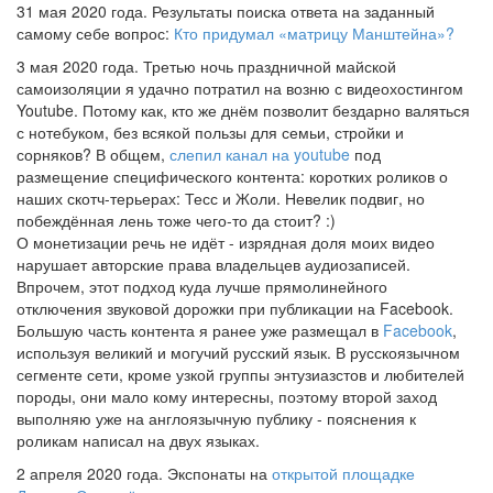
31 мая 2020 года. Результаты поиска ответа на заданный
самому себе вопрос:
Кто придумал «матрицу Манштейна»?
3 мая 2020 года. Третью ночь праздничной майской
самоизоляции я удачно потратил на возню с видеохостингом
Youtube. Потому как, кто же днём позволит бездарно валяться
с нотебуком, без всякой пользы для семьи, стройки и
сорняков? В общем,
слепил канал на youtube
под
размещение специфического контента: коротких роликов о
наших скотч-терьерах: Тесс и Жоли. Невелик подвиг, но
побеждённая лень тоже чего-то да стоит? :)
О монетизации речь не идёт - изрядная доля моих видео
нарушает авторские права владельцев аудиозаписей.
Впрочем, этот подход куда лучше прямолинейного
отключения звуковой дорожки при публикации на Facebook.
Большую часть контента я ранее уже размещал в
Facebook
,
используя великий и могучий русский язык. В русскоязычном
сегменте сети, кроме узкой группы энтузиазстов и любителей
породы, они мало кому интересны, поэтому второй заход
выполняю уже на англоязычную публику - пояснения к
роликам написал на двух языках.
2 апреля 2020 года. Экспонаты на
открытой площадке